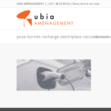
UBIA AMÉNAGEMENT | +33 1 48 53 89 64 |
Nous écrire un mail
pose-bornes-recharge-electriplace-raccordement-q
Vous êtes ici 