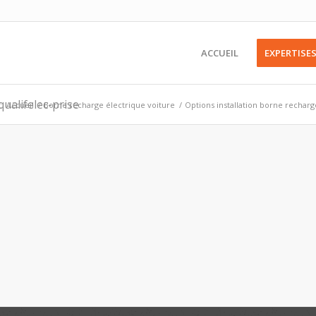
ACCUEIL
EXPERTISE
ualifelec-prise
:
Accueil
/
Borne recharge électrique voiture
/
Options installation borne recharg