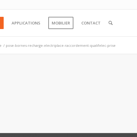
S
APPLICATIONS
MOBILIER
CONTACT
e
/
pose-bornes-recharge-electriplace-raccordement-qualifelec-prise