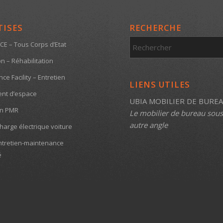
TISES
RECHERCHE
CE – Tous Corps d’Etat
n – Réhabilitation
e Facility – Entretien
LIENS UTILES
nt d’espace
UBIA MOBILIER DE BURE
on PMR
Le mobilier de bureau sou
autre angle
harge électrique voiture
ntretien-maintenance
é