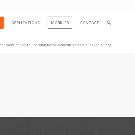
S
APPLICATIONS
MOBILIER
CONTACT
onnement-coupe-feu-parking-borne-vehicules-electriques-led-guidag...