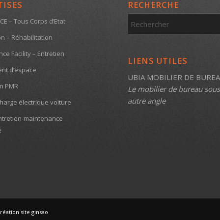
TISES
RECHERCHE
CE – Tous Corps d’Etat
n – Réhabilitation
e Facility – Entretien
LIENS UTILES
nt d’espace
UBIA MOBILIER DE BURE
on PMR
Le mobilier de bureau sou
autre angle
harge électrique voiture
ntretien-maintenance
é
réation site ginsao