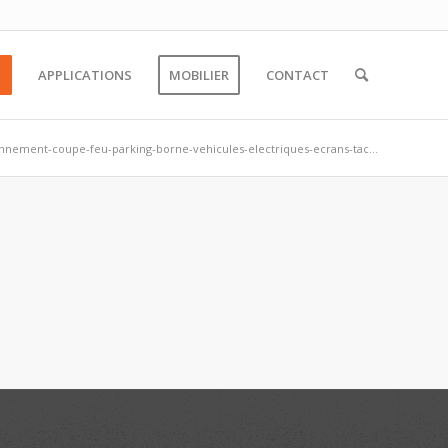
S
APPLICATIONS
MOBILIER
CONTACT
onnement-coupe-feu-parking-borne-vehicules-electriques-ecrans-tac...