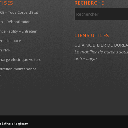
TISES
RECHERCHE
CE – Tous Corps d’Etat
n – Réhabilitation
e Facility – Entretien
LIENS UTILES
nt d’espace
UBIA MOBILIER DE BURE
on PMR
Le mobilier de bureau sou
autre angle
harge électrique voiture
ntretien-maintenance
é
réation site ginsao